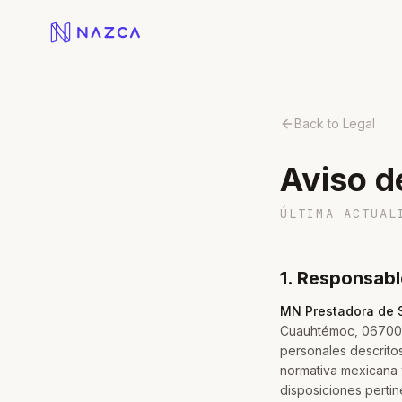
Skip to content
Back to Legal
Aviso d
ÚLTIMA ACTUAL
1. Responsabl
MN Prestadora de S
Cuauhtémoc, 06700 
personales descritos
normativa mexicana y
disposiciones pertin