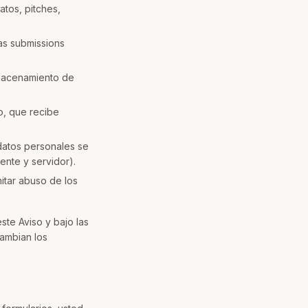
tos, pitches,
as submissions
lmacenamiento de
so, que recibe
 datos personales se
ente y servidor).
itar abuso de los
ste Aviso y bajo las
cambian los