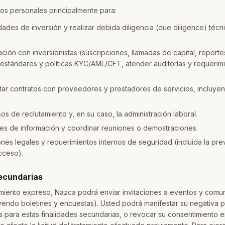
tos personales principalmente para:
ades de inversión y realizar debida diligencia (due diligence) técnic
lación con inversionistas (suscripciones, llamadas de capital, reporte
estándares y políticas KYC/AML/CFT, atender auditorías y requerim
tar contratos con proveedores y prestadores de servicios, incluyen
s de reclutamiento y, en su caso, la administración laboral.
des de información y coordinar reuniones o demostraciones.
ones legales y requerimientos internos de seguridad (incluida la pr
cceso).
secundarias
imiento expreso, Nazca podrá enviar invitaciones a eventos y comu
luyendo boletines y encuestas). Usted podrá manifestar su negativa p
 para estas finalidades secundarias, o revocar su consentimiento e