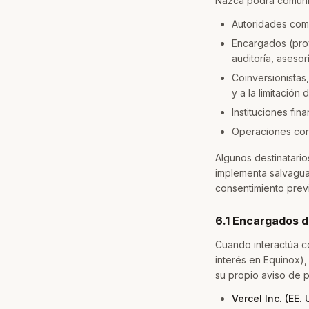
Nazca podrá comunic
Autoridades comp
Encargados (pro
auditoría, asesor
Coinversionistas
y a la limitación d
Instituciones fi
Operaciones corpo
Algunos destinatari
implementa salvagua
consentimiento previ
6.1 Encargados d
Cuando interactúa co
interés en Equinox)
su propio aviso de p
Vercel Inc. (EE. 