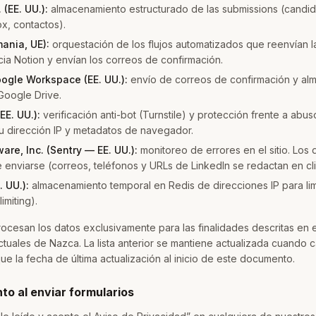
 (EE. UU.):
almacenamiento estructurado de las submissions (candida
ox, contactos).
ania, UE):
orquestación de los flujos automatizados que reenvían l
cia Notion y envían los correos de confirmación.
ogle Workspace (EE. UU.):
envío de correos de confirmación y a
Google Drive.
EE. UU.):
verificación anti-bot (Turnstile) y protección frente a abu
u dirección IP y metadatos de navegador.
are, Inc. (Sentry — EE. UU.):
monitoreo de errores en el sitio. Los
 enviarse (correos, teléfonos y URLs de LinkedIn se redactan en cli
. UU.):
almacenamiento temporal en Redis de direcciones IP para lim
imiting).
cesan los datos exclusivamente para las finalidades descritas en e
ctuales de Nazca. La lista anterior se mantiene actualizada cuando 
ue la fecha de última actualización al inicio de este documento.
to al enviar formularios