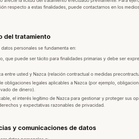
o afecte la licitud del tratamiento efectuado previamente. Para eje
ión respecto a estas finalidades, puede contactarnos en los medios
 del tratamiento
us datos personales se fundamenta en:
o, que puede ser tácito para finalidades primarias y debe ser expre
ica entre usted y Nazca (relación contractual o medidas precontractu
de obligaciones legales aplicables a Nazca (por ejemplo, obligacio
avado de dinero).
able, el interés legítimo de Nazca para gestionar y proteger sus o
derechos y expectativas razonables de privacidad.
cias y comunicaciones de datos