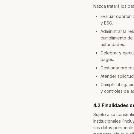
Nazca tratará los da
Evaluar oportunid
y ESG.
Administrar la re
cumplimiento de 
autoridades.
Celebrar y ejecu
pagos.
Gestionar proceso
Atender solicitu
Cumplir obligaci
y controles de a
4.2 Finalidades 
Sujeto a su consent
institucionales (inc
sus datos personales