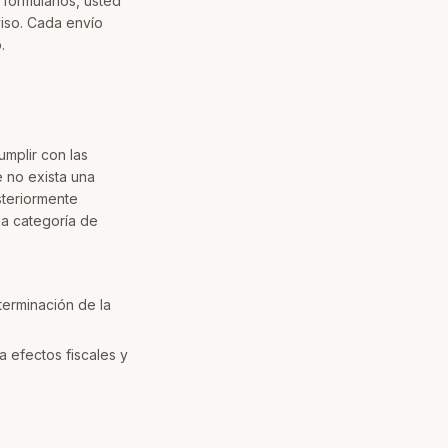
 formularios, usted
iso. Cada envío
.
mplir con las
e no exista una
steriormente
la categoría de
terminación de la
a efectos fiscales y