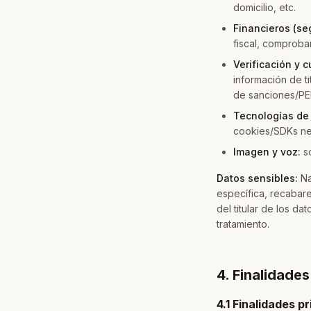
domicilio, etc.
Financieros (se
fiscal, comproba
Verificación y 
información de ti
de sanciones/PE
Tecnologías de 
cookies/SDKs nec
Imagen y voz:
s
Datos sensibles:
Na
específica, recabar
del titular de los d
tratamiento.
4. Finalidades
4.1 Finalidades p