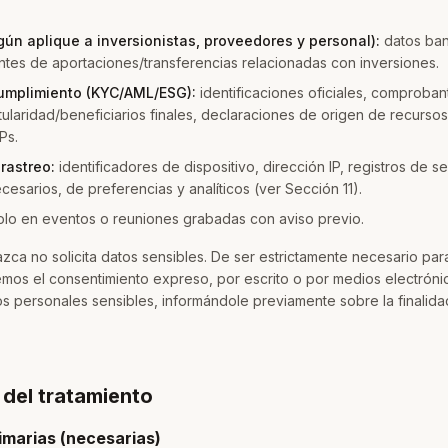
gún aplique a inversionistas, proveedores y personal):
datos ban
ntes de aportaciones/transferencias relacionadas con inversiones.
cumplimiento (KYC/AML/ESG):
identificaciones oficiales, comproban
tularidad/beneficiarios finales, declaraciones de origen de recursos,
Ps.
rastreo:
identificadores de dispositivo, dirección IP, registros de se
esarios, de preferencias y analíticos (ver Sección 11).
olo en eventos o reuniones grabadas con aviso previo.
zca no solicita datos sensibles. De ser estrictamente necesario para
emos el consentimiento expreso, por escrito o por medios electróni
atos personales sensibles, informándole previamente sobre la finalida
 del tratamiento
rimarias (necesarias)