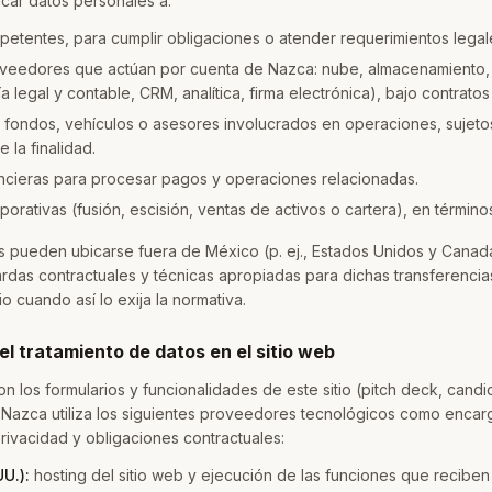
ar datos personales a:
etentes, para cumplir obligaciones o atender requerimientos legal
veedores que actúan por cuenta de Nazca: nube, almacenamiento,
ía legal y contable, CRM, analítica, firma electrónica), bajo contrat
, fondos, vehículos o asesores involucrados en operaciones, sujeto
e la finalidad.
nancieras para procesar pagos y operaciones relacionadas.
rativas (fusión, escisión, ventas de activos o cartera), en términos
os pueden ubicarse fuera de México (p. ej., Estados Unidos y Canad
rdas contractuales y técnicas apropiadas para dichas transferencia
o cuando así lo exija la normativa.
el tratamiento de datos en el sitio web
n los formularios y funcionalidades de este sitio (pitch deck, candi
, Nazca utiliza los siguientes proveedores tecnológicos como enca
rivacidad y obligaciones contractuales:
UU.):
hosting del sitio web y ejecución de las funciones que reciben 