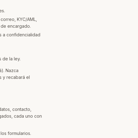
es.
 correo, KYC/AML,
os de encargado.
s a confidencialidad
 de la ley.
á). Nazca
s y recabará el
datos, contacto,
rgados, cada uno con
los formularios.