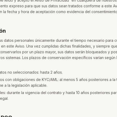
 “He leído y acepto el Aviso de Privacidad” en cualquiera de nuestros
iento expreso para que sus datos sean tratados conforme a este Av
n la fecha y hora de aceptación como evidencia del consentimiento
ión
s datos personales únicamente durante el tiempo necesario para cu
s en este Aviso. Una vez cumplidas dichas finalidades, y siempre qu
 conservarlos por un plazo mayor, sus datos serán bloqueados y po
ros sistemas. Los plazos de conservación específicos varían según 
tos no seleccionados: hasta 2 años.
os con obligaciones de KYC/AML: al menos 5 años posteriores a la 
e a la legislación aplicable.
es: durante la vigencia del contrato y hasta 10 años posteriores par
egal.