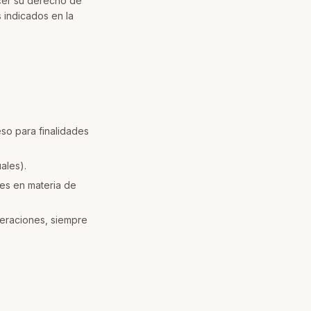
rcer su derecho de
 indicados en la
so para finalidades
ales).
nes en materia de
peraciones, siempre